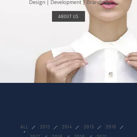
Design | Development | Branding
ABOUT US
ALL
2013
2014
2015
2016
2017
2018
2019
2021