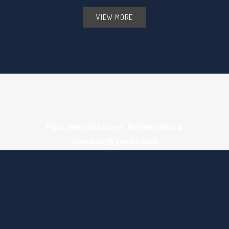
VIEW MORE
Pour me contacter, écrivez-moi à
plandoul@gmail.com
© 2025 Tous droits réservés